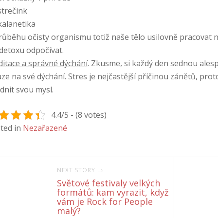
trečink
alanetika
růběhu očisty organismu totiž naše tělo usilovně pracovat 
 detoxu odpočívat.
itace a správné dýchání
. Zkusme, si každý den sednou alesp
ze na své dýchání. Stres je nejčastější příčinou zánětů, proto 
idnit svou mysl.
4.4/5 - (8 votes)
ted in
Nezařazené
NEXT STORY →
Světové festivaly velkých
formátů: kam vyrazit, když
vám je Rock for People
malý?