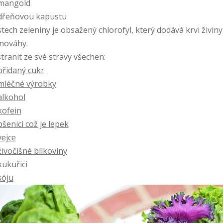
mangold
řeňovou kapustu
istech zeleniny je obsažený chlorofyl, který dodává krvi ži
nováhy.
tranit ze své stravy všechen:
přidaný cukr
mléčné výrobky
alkohol
kofein
pšenici což je lepek
vejce
živočišné bílkoviny
kukuřici
sóju