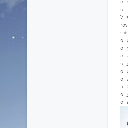
o 
o d
V l
rov
Ods
o
o
o
o
o
o
o
o
o