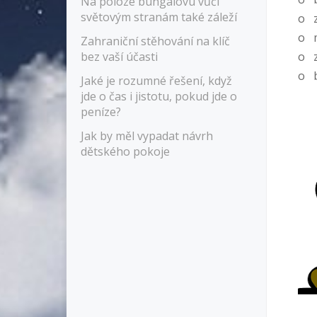
Na poloze bungalovu vůči
světovým stranám také záleží
o z
o m
Zahraniční stěhování na klíč
bez vaší účasti
o z
o b
Jaké je rozumné řešení, když
jde o čas i jistotu, pokud jde o
peníze?
Jak by měl vypadat návrh
dětského pokoje