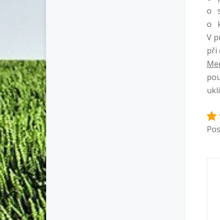
o s
o k
V p
při
Med
pou
ukl
Pos