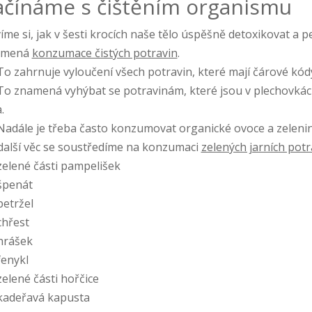
ačínáme s čištěním organismu
íme si, jak v šesti krocích naše tělo úspěšně detoxikovat a
amená
konzumace čistých potravin
.
o zahrnuje vyloučení všech potravin, které mají čárové kód
o znamená vyhýbat se potravinám, které jsou v plechovkách
a.
adále je třeba často konzumovat organické ovoce a zeleninu
další věc se soustředíme na konzumaci
zelených jarních potr
elené části pampelišek
špenát
etržel
hřest
hrášek
enykl
elené části hořčice
adeřavá kapusta