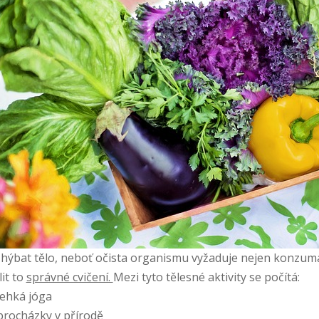
hýbat tělo, neboť očista organismu vyžaduje nejen konzumac
lit to
správné cvičení.
Mezi tyto tělesné aktivity se počítá:
ehká jóga
rocházky v přírodě