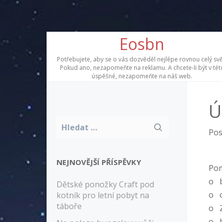
Skip
Eosbn
to
content
Potřebujete, aby se o vás dozvěděl nejlépe rovnou celý svě
Pokud ano, nezapomeňte na reklamu. A chcete-li být v tét
úspěšné, nezapomeňte na náš web.
Ú
Vyhledávání
Pos
NEJNOVĚJŠÍ PŘÍSPĚVKY
Po
o b
Dětské ponožky Craft pod
o o
kotník pro letní pobyt na
táboře
o Z
o b