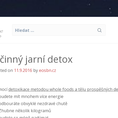
Vyhledávání
t?
o
činný jarní detox
ted on
11.9.2016
by
eosbn.cz
mocí
detoxikace metodou whole foods a tělu prospěšných den
udete mít mnohem více energie
dbouráte obvyklé nezdravé chutě
hubne několik kilogramů
udete se méně nadýmat