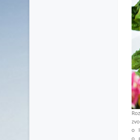
Roz
zvo
o l
o p