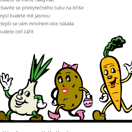
bavíte se přebytečného tuku na břiše
ysl budete mít jasnou
lepší se vám mnohem více nálada
udete celí zářit