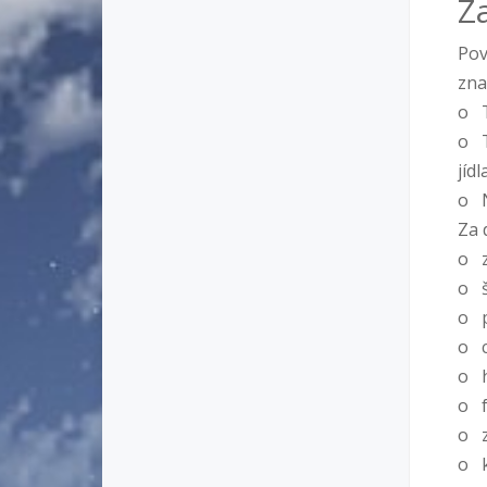
Z
Pov
zn
o T
o T
jídl
o N
Za 
o z
o 
o p
o c
o 
o f
o z
o k