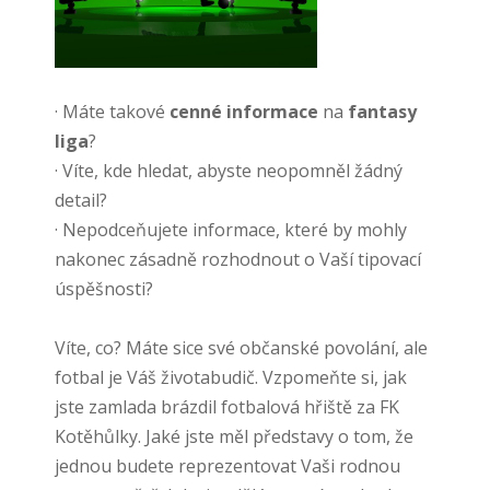
· Máte takové
cenné informace
na
fantasy
liga
?
· Víte, kde hledat, abyste neopomněl žádný
detail?
· Nepodceňujete informace, které by mohly
nakonec zásadně rozhodnout o Vaší tipovací
úspěšnosti?
Víte, co? Máte sice své občanské povolání, ale
fotbal je Váš životabudič. Vzpomeňte si, jak
jste zamlada brázdil fotbalová hřiště za FK
Kotěhůlky. Jaké jste měl představy o tom, že
jednou budete reprezentovat Vaši rodnou