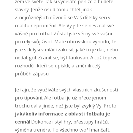
zem ve světě. Jak si vyděláte peníze a budete
slavný. Jenže osud tomu chtěl jinak.
Z nejrůznějších důvodů se Váš dětský sen v
realitu neproměnil. Ale Vy jste se nevzdal své
vášně pro fotbal. Zůstal jste věrný své vášni
po celý svůj život. Máte obrovskou výhodu, že
jste si kdysi v mládí zakusil, jaké to je dát, nebo
nedat gól. Zranit se, být faulován. A což teprve
rozhodčí, kteří se upískli, a změnili celý
průběh zápasu.
Je fajn, že využíváte svých vlastních zkušeností
pro tipování. Ale fotbal je už přece jenom
trochu dál a jinde, než jste byl zvyklý Vy. Proto
jakákoliv informace z oblasti fotbalu je
cenná
! Dokonce i styl hry, přestupy hráčů,
výměna trenéra. To všechno tvoří mančaft,