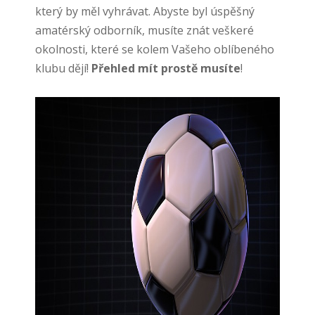
který by měl vyhrávat. Abyste byl úspěšný
amatérský odborník, musíte znát veškeré
okolnosti, které se kolem Vašeho oblíbeného
klubu dějí!
Přehled mít prostě musíte
!