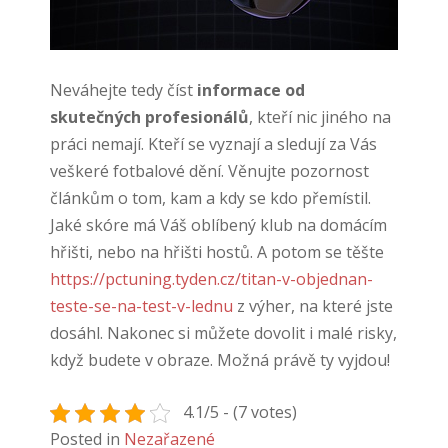
Neváhejte tedy číst
informace od
skutečných profesionálů
, kteří nic jiného na
práci nemají. Kteří se vyznají a sledují za Vás
veškeré fotbalové dění. Věnujte pozornost
článkům o tom, kam a kdy se kdo přemístil.
Jaké skóre má Váš oblíbený klub na domácím
hřišti, nebo na hřišti hostů. A potom se těšte
https://pctuning.tyden.cz/titan-v-objednan-
teste-se-na-test-v-lednu
z výher, na které jste
dosáhl. Nakonec si můžete dovolit i malé risky,
když budete v obraze. Možná právě ty vyjdou!
4.1/5 - (7 votes)
Posted in
Nezařazené