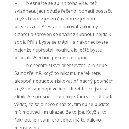
– Nesnažte se splnit toho více, než
zvládnete. Jednoduše řečeno, bohatě postačí,
když si dáte v jeden čas pouze jednou
předsevzetí. Přestat inhalovat zplodiny z
cigaret a zároveň se snažit zhubnout nejde k
sobě. Příliš byste se trápili, a nakonec byste
nejenže nepřestali kouřit, ale ještě byste
přibrali. Všechno pěkně postupně.
– Nenechte si své předsevzetí pro sebe.
Samozřejmě, když to nikomu neřeknete,
alespoň nebudete riskovat případný posměch,
když se vám nepovede dodržet to, co jste si
slíbili. Ale přesně o tom to je. Čím více lidí bude
vědět, že se o něco snažíte, tím spíše budete
mít motivaci jim ukázat, že to jde. Když si to
řeknete jen sami pro sebe, má to daleko
menší váhu.