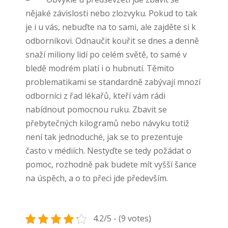
nějaké závislosti nebo zlozvyku. Pokud to tak
je i u vás, nebuďte na to sami, ale zajděte si k
odborníkovi. Odnaučit kouřit se dnes a denně
snaží miliony lidí po celém světě, to samé v
bledě modrém platí i o hubnutí. Těmito
problematikami se standardně zabývají mnozí
odborníci z řad lékařů, kteří vám rádi
nabídnout pomocnou ruku. Zbavit se
přebytečných kilogramů nebo návyku totiž
není tak jednoduché, jak se to prezentuje
často v médiích. Nestyďte se tedy požádat o
pomoc, rozhodně pak budete mít vyšší šance
na úspěch, a o to přeci jde především.
4.2/5 - (9 votes)