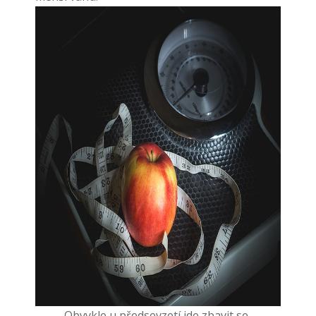
– Obvykle u předsevzetí jde zbavit se