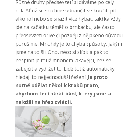
Různé druhy předsevzetí si dáváme po celý
rok. Ať už se snažíme odnaučit se kouřit, pít
alkohol nebo se snažit více hýbat, takřka vždy
jde na začátku téměř o brnkačku, ale často
předsevzetí dříve či později z nějakého důvodu
porušíme. Mnohdy je to chyba způsoby, jakým
jsme na to šli. Ono, něco si slíbit a pak to
nesplnit je totiž mnohem lákavější, než se
zabejčit a vydržet to. Lidé totiž automaticky
hledají to nejjednodušší řešení.
Je proto
nutné udělat několik kroků proto,
abychom tentokrát úkol, který jsme si
naložili na hřeb zvládli.