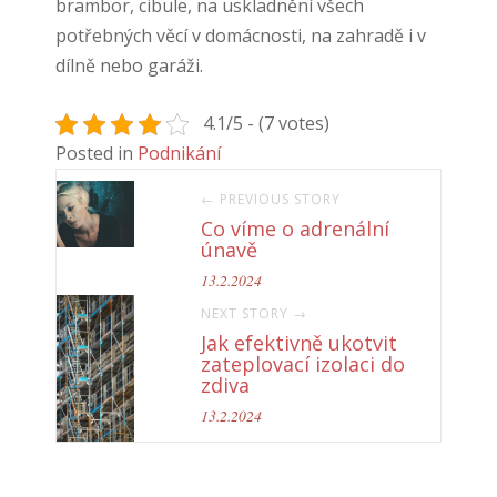
brambor, cibule, na uskladnění všech
potřebných věcí v domácnosti, na zahradě i v
dílně nebo garáži.
4.1/5 - (7 votes)
Posted in
Podnikání
← PREVIOUS STORY
Co víme o adrenální
únavě
13.2.2024
NEXT STORY →
Jak efektivně ukotvit
zateplovací izolaci do
zdiva
13.2.2024