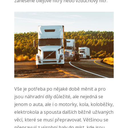
zanesené olejové filtry nebo vzduchový filtr.
Vše je potřeba po nějaké době měnit a pro
jsou náhradní díly důležité, ale nejedná se
jenom o auta, ale i o motorky, kola, koloběžky,
elektrokola a spousta dalších běžně užívaných
věcí, které se musí přepravovat. Většinou se
přepravují z výrobní haly do míst, kde jsou