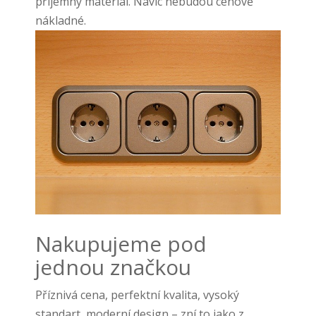
příjemný materiál. Navíc nebudou cenově
nákladné.
Nakupujeme pod
jednou značkou
Příznivá cena, perfektní kvalita, vysoký
standart, moderní design – zní to jako z