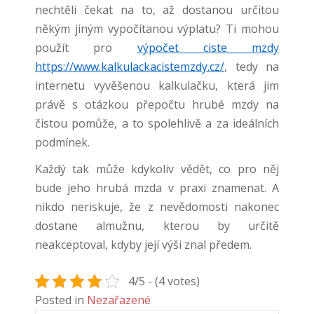
nechtěli čekat na to, až dostanou určitou
někým jiným vypočítanou výplatu? Ti mohou
použít pro
výpočet ciste mzdy
https://www.kalkulackacistemzdy.cz/
, tedy na
internetu vyvěšenou kalkulačku, která jim
právě s otázkou přepočtu hrubé mzdy na
čistou pomůže, a to spolehlivě a za ideálních
podmínek.
Každý tak může kdykoliv vědět, co pro něj
bude jeho hrubá mzda v praxi znamenat. A
nikdo neriskuje, že z nevědomosti nakonec
dostane almužnu, kterou by určitě
neakceptoval, kdyby její výši znal předem.
4/5 - (4 votes)
Posted in
Nezařazené