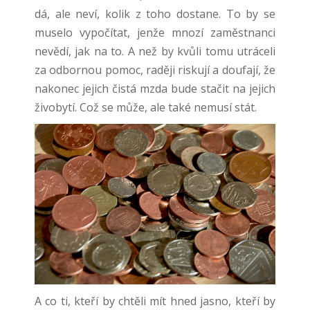
dá, ale neví, kolik z toho dostane. To by se
muselo vypočítat, jenže mnozí zaměstnanci
nevědí, jak na to. A než by kvůli tomu utráceli
za odbornou pomoc, raději riskují a doufají, že
nakonec jejich čistá mzda bude stačit na jejich
živobytí. Což se může, ale také nemusí stát.
A co ti, kteří by chtěli mít hned jasno, kteří by