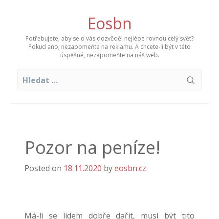
Skip
to
Eosbn
content
Potřebujete, aby se o vás dozvěděl nejlépe rovnou celý svět?
Pokud ano, nezapomeňte na reklamu. A chcete-li být v této
úspěšné, nezapomeňte na náš web.
Vyhledávání
Pozor na peníze!
Posted on
18.11.2020
by
eosbn.cz
Má-li se lidem dobře dařit, musí být tito