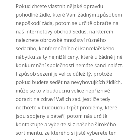
Pokud chcete vlastnit nějaké opravdu
pohodlné židle, které Vám žádným způsobem
nepoškodí záda, potom se určitě obraťte na
náš internetový obchod
Sedus
, na kterém
naleznete obrovské množství různého
sedacího, konferenčního či kancelářského
nábytku za ty nejnižší ceny, které u žádné jiné
konkurenční společnosti nemáte šanci nalézt.
I způsob sezení je velice důležitý, protože
pokud budete sedět na nevyhovujících židlích,
může se to v budoucnu velice nepříznivě
odrazit na zdraví Vašich zad. Jestliže tedy
nechcete v budoucnu trpět problémy, které
jsou spojeny s páteří, potom nás určitě
kontaktujte a vyberte si z našeho širokého
sortimentu, ze kterého si jistě vyberete ten