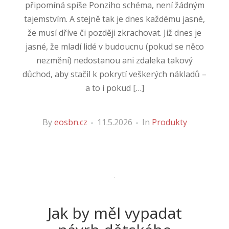
připomíná spíše Ponziho schéma, není žádným
tajemstvím. A stejně tak je dnes každému jasné,
že musí dříve či později zkrachovat. Již dnes je
jasné, že mladí lidé v budoucnu (pokud se něco
nezmění) nedostanou ani zdaleka takový
důchod, aby stačil k pokrytí veškerých nákladů –
a to i pokud […]
By
eosbn.cz
11.5.2026
In
Produkty
Jak by měl vypadat